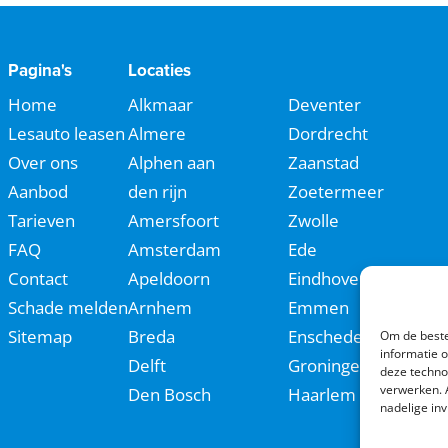
Pagina's
Locaties
Home
Alkmaar
Deventer
Lesauto leasen
Almere
Dordrecht
Over ons
Alphen aan
Zaanstad
Aanbod
den rijn
Zoetermeer
Tarieven
Amersfoort
Zwolle
FAQ
Amsterdam
Ede
Contact
Apeldoorn
Eindhoven
Schade melden
Arnhem
Emmen
Sitemap
Breda
Enschede
Om de beste
informatie 
Delft
Groningen
deze techno
verwerken. 
Den Bosch
Haarlem
nadelige in