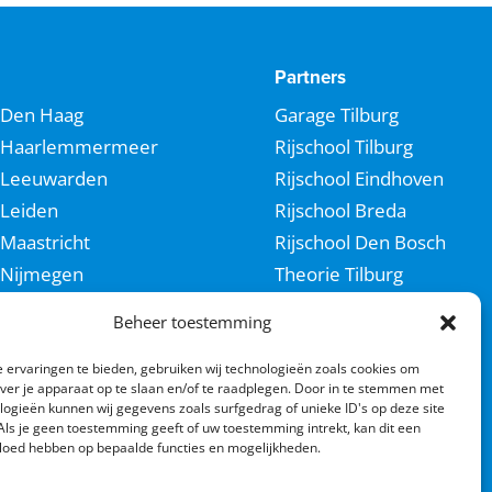
Partners
Den Haag
Garage Tilburg
Haarlemmermeer
Rijschool Tilburg
Leeuwarden
Rijschool Eindhoven
Leiden
Rijschool Breda
Maastricht
Rijschool Den Bosch
Nijmegen
Theorie Tilburg
Rotterdam
Motorrijles Tilburg
Beheer toestemming
Tilburg
Socials
Utrecht
 ervaringen te bieden, gebruiken wij technologieën zoals cookies om
over je apparaat op te slaan en/of te raadplegen. Door in te stemmen met
Venlo
logieën kunnen wij gegevens zoals surfgedrag of unieke ID's op deze site
Als je geen toestemming geeft of uw toestemming intrekt, kan dit een
Westland
vloed hebben op bepaalde functies en mogelijkheden.