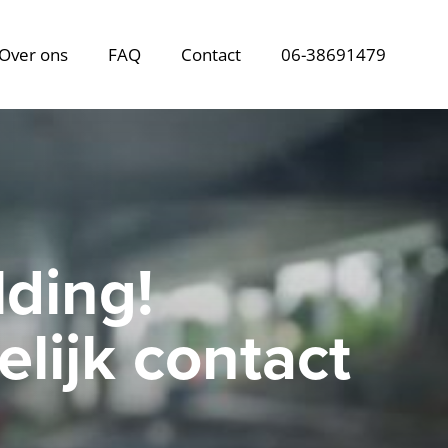
Over ons
FAQ
Contact
06-38691479
ding!
lijk contact