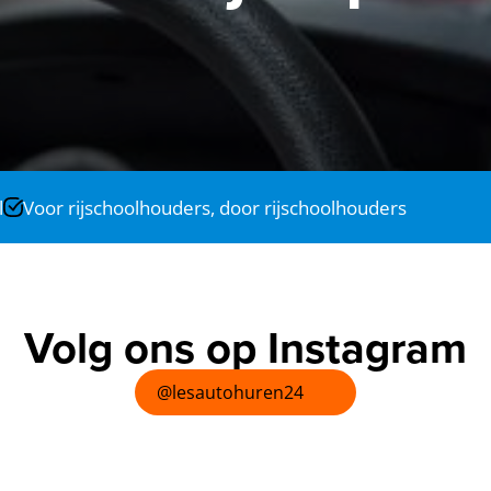
l
Voor rijschoolhouders, door rijschoolhouders
Volg ons op Instagram
@lesautohuren24