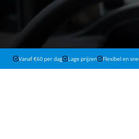
Vanaf €60 per dag
Lage prijzen
Flexibel en sne