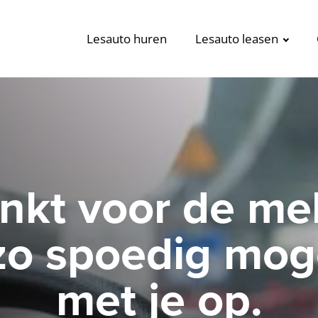
Lesauto huren
Lesauto leasen
nkt voor de mel
o spoedig moge
met je op.