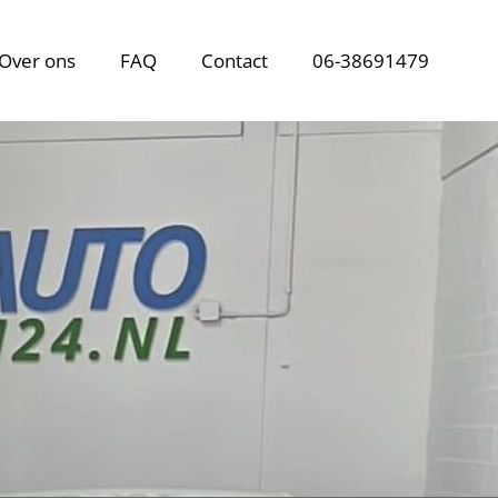
Over ons
FAQ
Contact
06-38691479