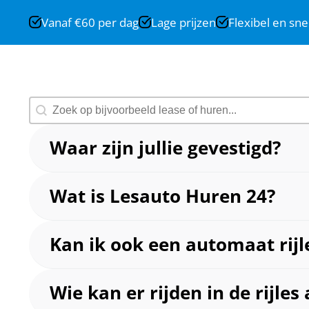
Vanaf €60 per dag
Lage prijzen
Flexibel en sne
Search FAQs
Search content
Waar zijn jullie gevestigd?
Wij zijn gevestigd aan de Pallasstraat 52 in Tilburg.
Wat is Lesauto Huren 24?
De naam “Lesauto Huren 24” zegt het al; wij verhure
Kan ik ook een automaat rijle
rijinstructeurs op het gebied van vervoer. Omdat er
markt als geen ander. Wij beloven u oprechte hulp
Ja, wij beschikken ook over automaat lesauto’s.
Wie kan er rijden in de rijles