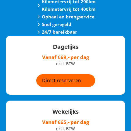
Kilometervrij tot 200km
Kilometervrij tot 400km
Ophaal en brengservice
Snel geregeld
24/7 bereikbaar
Dagelijks
Vanaf €69,- per dag
excl. BTW
Direct reserveren
Wekelijks
Vanaf €65,- per dag
excl. BTW