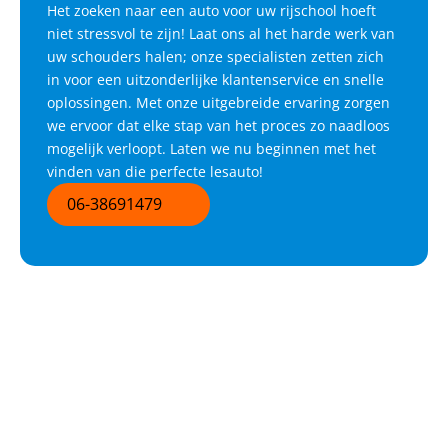
Het zoeken naar een auto voor uw rijschool hoeft
niet stressvol te zijn! Laat ons al het harde werk van
uw schouders halen; onze specialisten zetten zich
in voor een uitzonderlijke klantenservice en snelle
oplossingen. Met onze uitgebreide ervaring zorgen
we ervoor dat elke stap van het proces zo naadloos
mogelijk verloopt. Laten we nu beginnen met het
vinden van die perfecte lesauto!
06-38691479