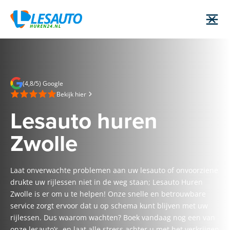
(4,8/5) Google
Bekijk hier
Lesauto huren
Zwolle
Laat onverwachte problemen aan uw lesauto of onvoorziene
drukte uw rijlessen niet in de weg staan; Lesauto Huren
Zwolle is er om u te helpen! Onze snelle en betrouwbare
service zorgt ervoor dat u op schema kunt blijven met uw
rijlessen. Dus waarom wachten? Boek vandaag nog een van
onze lesauto’s, en laat alle stress achter u met het verkrijgen