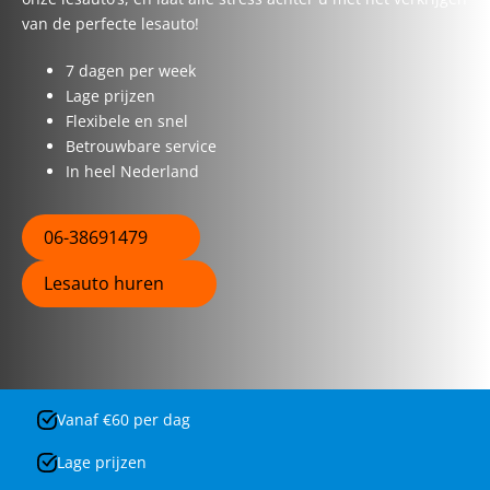
van de perfecte lesauto!
7 dagen per week
Lage prijzen
Flexibele en snel
Betrouwbare service
In heel Nederland
06-38691479
Lesauto huren
Vanaf €60 per dag
Lage prijzen