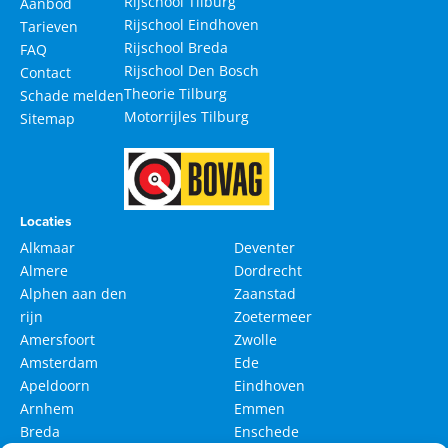
Rijschool Tilburg
Aanbod
Rijschool Eindhoven
Tarieven
Rijschool Breda
FAQ
Rijschool Den Bosch
Contact
Theorie Tilburg
Schade melden
Motorrijles Tilburg
Sitemap
Locaties
Alkmaar
Deventer
Almere
Dordrecht
Alphen aan den
Zaanstad
rijn
Zoetermeer
Amersfoort
Zwolle
Amsterdam
Ede
Apeldoorn
Eindhoven
Arnhem
Emmen
Breda
Enschede