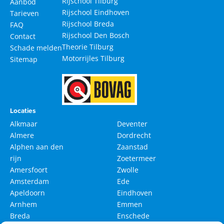
Rijschool Tilburg
Aanbod
Rijschool Eindhoven
Tarieven
Rijschool Breda
FAQ
Rijschool Den Bosch
Contact
Theorie Tilburg
Schade melden
Motorrijles Tilburg
Sitemap
Locaties
Alkmaar
Deventer
Almere
Dordrecht
Alphen aan den
Zaanstad
rijn
Zoetermeer
Amersfoort
Zwolle
Amsterdam
Ede
Apeldoorn
Eindhoven
Arnhem
Emmen
Breda
Enschede