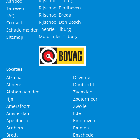
Rijschool Tilburg
Aanbod
Rijschool Eindhoven
Tarieven
Rijschool Breda
FAQ
Rijschool Den Bosch
Contact
Theorie Tilburg
Schade melden
Motorrijles Tilburg
Sitemap
Locaties
Alkmaar
Deventer
Almere
Dordrecht
Alphen aan den
Zaanstad
rijn
Zoetermeer
Amersfoort
Zwolle
Amsterdam
Ede
Apeldoorn
Eindhoven
Arnhem
Emmen
Breda
Enschede