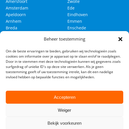
Amersfoort
Zwolle
Amsterdam
Ede
Apeldoorn
Eindhoven
Arnhem
Emmen
Breda
Enschede
Delft
Groningen
Beheer toestemming
Den Bosch
Haarlem
Om de beste ervaringen te bieden, gebruiken wij technologieën zoals
Den Haag
Haarlemmermeer
cookies om informatie over je apparaat op te slaan en/of te raadplegen.
Leeuwarden
Leiden
Door in te stemmen met deze technologieën kunnen wij gegevens zoals
surfgedrag of unieke ID's op deze site verwerken. Als je geen
Maastricht
Nijmegen
toestemming geeft of uw toestemming intrekt, kan dit een nadelige
invloed hebben op bepaalde functies en mogelijkheden.
Rotterdam
Tilburg
Utrecht
Venlo
Westland
Accepteren
Weiger
Bekijk voorkeuren
© 2026 Lesautohuren24. All rights reserved