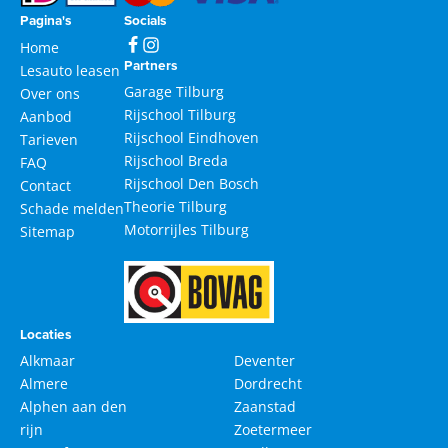
Pagina's
Socials
Home
Partners
Lesauto leasen
Garage Tilburg
Over ons
Rijschool Tilburg
Aanbod
Rijschool Eindhoven
Tarieven
Rijschool Breda
FAQ
Rijschool Den Bosch
Contact
Theorie Tilburg
Schade melden
Motorrijles Tilburg
Sitemap
Locaties
Alkmaar
Deventer
Almere
Dordrecht
Alphen aan den
Zaanstad
rijn
Zoetermeer