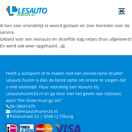
Ik ben zeer vriendelijk te woord gestaan en zeer tevreden over de
service.
Gebeld voor een leenauto en dezelfde dag netjes thuis afgeleverd!
En werd ook weer opgehaald...🤗
Heeft u autopech of te maken met een onvoorziene drukte?
Lesauto huren is dan de beste optie om ervoor te zorgen dat
u niet vastloopt. Huur voordelig een lesauto bij
Lesautohuren24.nl en ga door met het geven van rijlessen,
want “the show must go on!”
06-38691479
info@lesautohuren24.nl
Pallasstraat 52 | 5048 CJ Tilburg