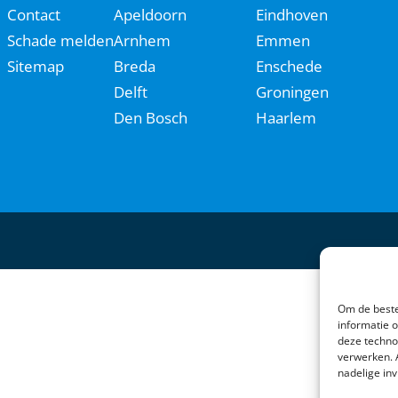
Contact
Apeldoorn
Eindhoven
Schade melden
Arnhem
Emmen
Sitemap
Breda
Enschede
Delft
Groningen
Den Bosch
Haarlem
Om de beste
informatie 
deze techno
verwerken. 
nadelige in