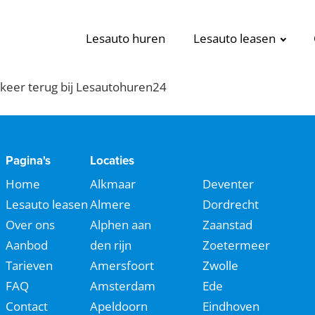
Lesauto huren
Lesauto leasen
n keer terug bij Lesautohuren24
Pagina's
Locaties
Home
Alkmaar
Deventer
Lesauto leasen
Almere
Dordrecht
Over ons
Alphen aan
Zaanstad
Aanbod
den rijn
Zoetermeer
Tarieven
Amersfoort
Zwolle
FAQ
Amsterdam
Ede
Contact
Apeldoorn
Eindhoven