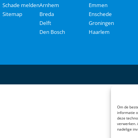
Schade melden
Arnhem
Emmen
Sitemap
Breda
Enschede
Delft
Groningen
Den Bosch
Haarlem
Om de beste
informatie 
deze techno
verwerken. 
nadelige in