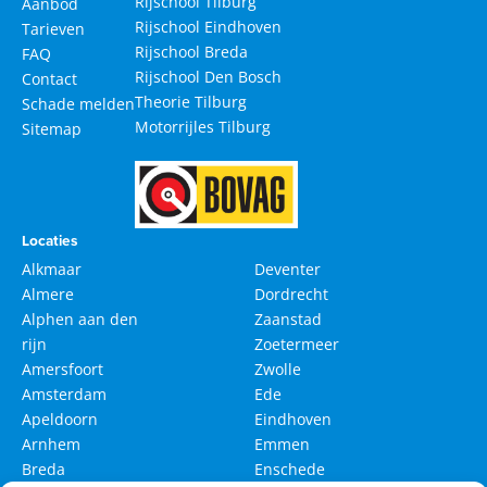
Rijschool Tilburg
Aanbod
Rijschool Eindhoven
Tarieven
Rijschool Breda
FAQ
Rijschool Den Bosch
Contact
Theorie Tilburg
Schade melden
Motorrijles Tilburg
Sitemap
Locaties
Alkmaar
Deventer
Almere
Dordrecht
Alphen aan den
Zaanstad
rijn
Zoetermeer
Amersfoort
Zwolle
Amsterdam
Ede
Apeldoorn
Eindhoven
Arnhem
Emmen
Breda
Enschede