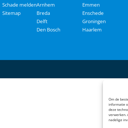
Schade melden
Arnhem
Emmen
Sitemap
Breda
Enschede
Delft
Groningen
Den Bosch
Haarlem
Om de beste
informatie 
deze techno
verwerken. 
nadelige in