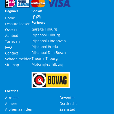
Pagina's
Socials
Home
Partners
Lesauto leasen
Garage Tilburg
Over ons
Rijschool Tilburg
Aanbod
Rijschool Eindhoven
Tarieven
Rijschool Breda
FAQ
Rijschool Den Bosch
Contact
Theorie Tilburg
Schade melden
Motorrijles Tilburg
Sitemap
Locaties
Alkmaar
Deventer
Almere
Dordrecht
Alphen aan den
Zaanstad