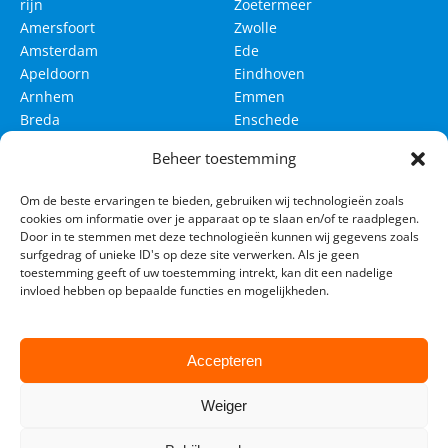
rijn
Zoetermeer
Amersfoort
Zwolle
Amsterdam
Ede
Apeldoorn
Eindhoven
Arnhem
Emmen
Breda
Enschede
Delft
Groningen
Beheer toestemming
Den Bosch
Haarlem
Om de beste ervaringen te bieden, gebruiken wij technologieën zoals
Den Haag
Haarlemmermeer
cookies om informatie over je apparaat op te slaan en/of te raadplegen.
Leeuwarden
Leiden
Door in te stemmen met deze technologieën kunnen wij gegevens zoals
surfgedrag of unieke ID's op deze site verwerken. Als je geen
Maastricht
Nijmegen
toestemming geeft of uw toestemming intrekt, kan dit een nadelige
invloed hebben op bepaalde functies en mogelijkheden.
Rotterdam
Tilburg
Utrecht
Venlo
Westland
Accepteren
Weiger