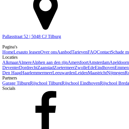
Pallasstraat 52 | 5048 CJ Tilburg
Pagina's
Home
Lesauto leasen
Over ons
Aanbod
Tarieven
FAQ
Contact
Schade m
Locaties
Alkmaar
Almere
Alphen aan den rijn
Amersfoort
Amsterdam
Apeldoorn
Deventer
Dordrecht
Zaanstad
Zoetermeer
Zwolle
Ede
Eindhoven
Emmen
Den Haag
Haarlemmermeer
Leeuwarden
Leiden
Maastricht
Nijmegen
Ro
Partners
Garage Tilburg
Rijschool Tilburg
Rijschool Eindhoven
Rijschool Bred
Socials