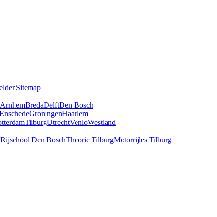
elden
Sitemap
Arnhem
Breda
Delft
Den Bosch
Enschede
Groningen
Haarlem
tterdam
Tilburg
Utrecht
Venlo
Westland
a
Rijschool Den Bosch
Theorie Tilburg
Motorrijles Tilburg