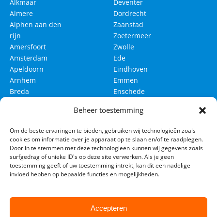
Alkmaar
Deventer
Almere
Dordrecht
Alphen aan den
Zaanstad
rijn
Zoetermeer
Amersfoort
Zwolle
Amsterdam
Ede
Apeldoorn
Eindhoven
Arnhem
Emmen
Breda
Enschede
Delft
Groningen
Beheer toestemming
Den Bosch
Haarlem
Om de beste ervaringen te bieden, gebruiken wij technologieën zoals
Den Haag
Haarlemmermeer
cookies om informatie over je apparaat op te slaan en/of te raadplegen.
Leeuwarden
Leiden
Door in te stemmen met deze technologieën kunnen wij gegevens zoals
surfgedrag of unieke ID's op deze site verwerken. Als je geen
Maastricht
Nijmegen
toestemming geeft of uw toestemming intrekt, kan dit een nadelige
invloed hebben op bepaalde functies en mogelijkheden.
Rotterdam
Tilburg
Utrecht
Venlo
Westland
Accepteren