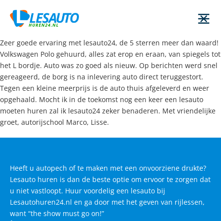
Zeer goede ervaring met lesauto24, de 5 sterren meer dan waard!
Volkswagen Polo gehuurd, alles zat erop en eraan, van spiegels tot
het L bordje. Auto was zo goed als nieuw. Op berichten werd snel
gereageerd, de borg is na inlevering auto direct teruggestort.
Tegen een kleine meerprijs is de auto thuis afgeleverd en weer
opgehaald. Mocht ik in de toekomst nog een keer een lesauto
moeten huren zal ik lesauto24 zeker benaderen. Met vriendelijke
groet, autorijschool Marco, Lisse.
Heeft u autopech of te maken met een onvoorziene drukte?
Lesauto huren is dan de beste optie om ervoor te zorgen dat
u niet vastloopt. Huur voordelig een lesauto bij
Lesautohuren24.nl en ga door met het geven van rijlessen,
want “the show must go on!”