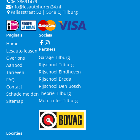
06-38691479
info@lesautohuren24.nl
Pallasstraat 52 | 5048 CJ Tilburg
Pagina's
Socials
Home
Partners
Lesauto leasen
Garage Tilburg
Over ons
Rijschool Tilburg
Aanbod
Rijschool Eindhoven
Tarieven
Rijschool Breda
FAQ
Rijschool Den Bosch
Contact
Theorie Tilburg
Schade melden
Motorrijles Tilburg
Sitemap
Locaties