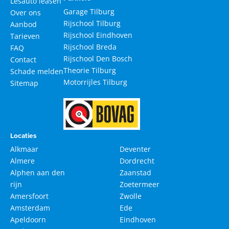
Lesauto leasen
Garage Tilburg
Over ons
Rijschool Tilburg
Aanbod
Rijschool Eindhoven
Tarieven
Rijschool Breda
FAQ
Rijschool Den Bosch
Contact
Theorie Tilburg
Schade melden
Motorrijles Tilburg
Sitemap
Locaties
Alkmaar
Deventer
Almere
Dordrecht
Alphen aan den
Zaanstad
rijn
Zoetermeer
Amersfoort
Zwolle
Amsterdam
Ede
Apeldoorn
Eindhoven