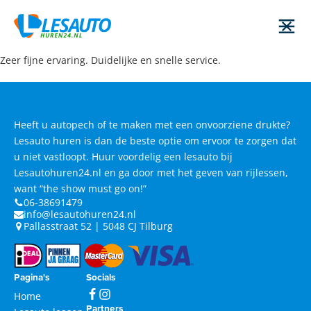
Zeer fijne ervaring. Duidelijke en snelle service.
Heeft u autopech of te maken met een onvoorziene drukte?
Lesauto huren is dan de beste optie om ervoor te zorgen dat
u niet vastloopt. Huur voordelig een lesauto bij
Lesautohuren24.nl en ga door met het geven van rijlessen,
want “the show must go on!”
06-38691479
info@lesautohuren24.nl
Pallasstraat 52 | 5048 CJ Tilburg
Pagina's
Socials
Home
Partners