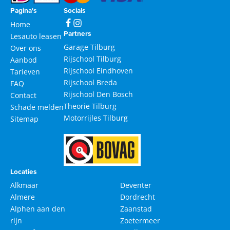
Pagina's
Socials
Home
Partners
Lesauto leasen
Garage Tilburg
Over ons
Rijschool Tilburg
Aanbod
Rijschool Eindhoven
Tarieven
Rijschool Breda
FAQ
Rijschool Den Bosch
Contact
Theorie Tilburg
Schade melden
Motorrijles Tilburg
Sitemap
Locaties
Alkmaar
Deventer
Almere
Dordrecht
Alphen aan den
Zaanstad
rijn
Zoetermeer