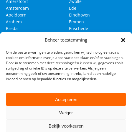
Amersfoort
Zwolle
Amsterdam
Ede
Apeldoorn
Eindhoven
Arnhem
Emmen
Breda
Enschede
Delft
Groningen
Beheer toestemming
Den Bosch
Haarlem
Om de beste ervaringen te bieden, gebruiken wij technologieën zoals
Den Haag
Haarlemmermeer
cookies om informatie over je apparaat op te slaan en/of te raadplegen.
Leeuwarden
Leiden
Door in te stemmen met deze technologieën kunnen wij gegevens zoals
surfgedrag of unieke ID's op deze site verwerken. Als je geen
Maastricht
Nijmegen
toestemming geeft of uw toestemming intrekt, kan dit een nadelige
invloed hebben op bepaalde functies en mogelijkheden.
Rotterdam
Tilburg
Utrecht
Venlo
Westland
Accepteren
Weiger
Bekijk voorkeuren
© 2026 Lesautohuren24. All rights reserved