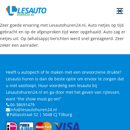
Zeer goede ervaring met Lesautohuren24.nl, Auto netjes op tijd
gebracht en op de afgesproken tijd weer opgehaald. Auto zag er
netjes uit. Op (whatsapp) berichten werd snel gereageerd. Zeer
zeker een aanrader.
Heeft u autopech of te maken met een onvoorziene drukte?
Lesauto huren is dan de beste optie om ervoor te zorgen dat
u niet vastloopt. Huur voordelig een lesauto bij
Lesautohuren24.nl en ga door met het geven van rijlessen,
want “the show must go on!”
06-38691479
info@lesautohuren24.nl
Pallasstraat 52 | 5048 CJ Tilburg