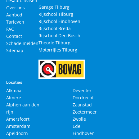
Lesauto leasen
Garage Tilburg
Over ons
Rijschool Tilburg
Aanbod
Rijschool Eindhoven
Tarieven
Rijschool Breda
FAQ
Rijschool Den Bosch
Contact
Theorie Tilburg
Schade melden
Motorrijles Tilburg
Sitemap
Locaties
Alkmaar
Deventer
Almere
Dordrecht
Alphen aan den
Zaanstad
rijn
Zoetermeer
Amersfoort
Zwolle
Amsterdam
Ede
Apeldoorn
Eindhoven