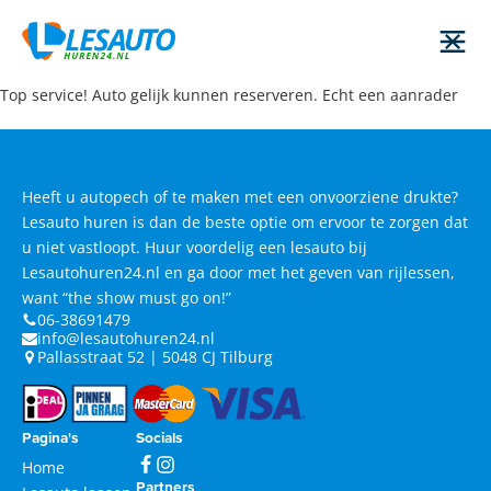
Top service! Auto gelijk kunnen reserveren. Echt een aanrader
Heeft u autopech of te maken met een onvoorziene drukte?
Lesauto huren is dan de beste optie om ervoor te zorgen dat
u niet vastloopt. Huur voordelig een lesauto bij
Lesautohuren24.nl en ga door met het geven van rijlessen,
want “the show must go on!”
06-38691479
info@lesautohuren24.nl
Pallasstraat 52 | 5048 CJ Tilburg
Pagina's
Socials
Home
Partners