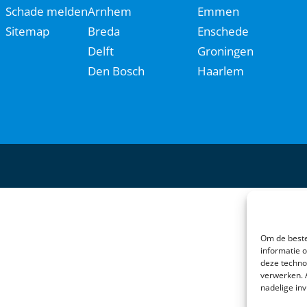
Schade melden
Arnhem
Emmen
Sitemap
Breda
Enschede
Delft
Groningen
Den Bosch
Haarlem
Om de beste
informatie 
deze techno
verwerken. 
nadelige in