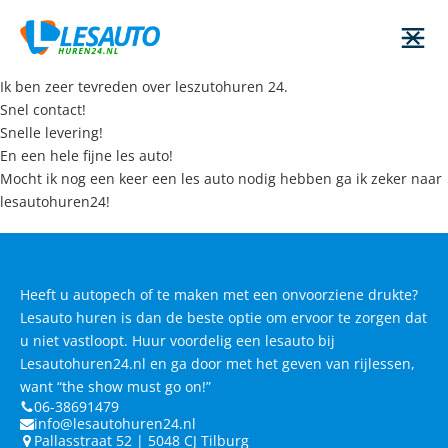
Ik ben zeer tevreden over leszutohuren 24.
Snel contact!
Snelle levering!
En een hele fijne les auto!
Mocht ik nog een keer een les auto nodig hebben ga ik zeker naar
lesautohuren24!
Heeft u autopech of te maken met een onvoorziene drukte?
Lesauto huren is dan de beste optie om ervoor te zorgen dat
u niet vastloopt. Huur voordelig een lesauto bij
Lesautohuren24.nl en ga door met het geven van rijlessen,
want “the show must go on!”
06-38691479
info@lesautohuren24.nl
Pallasstraat 52 | 5048 CJ Tilburg