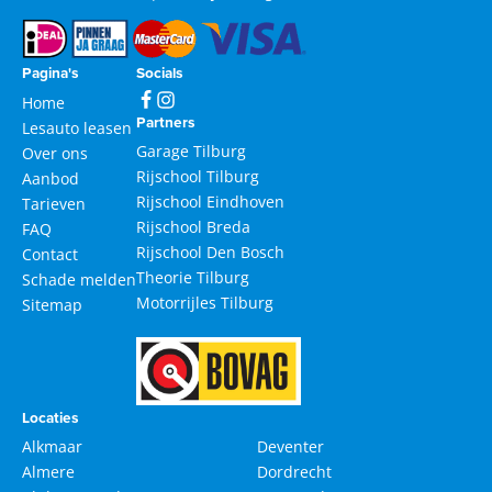
Pagina's
Socials
Home
Partners
Lesauto leasen
Garage Tilburg
Over ons
Rijschool Tilburg
Aanbod
Rijschool Eindhoven
Tarieven
Rijschool Breda
FAQ
Rijschool Den Bosch
Contact
Theorie Tilburg
Schade melden
Motorrijles Tilburg
Sitemap
Locaties
Alkmaar
Deventer
Almere
Dordrecht