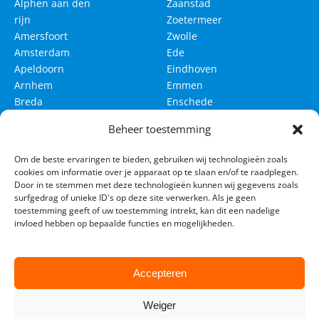
Alphen aan den
Zaanstad
rijn
Zoetermeer
Amersfoort
Zwolle
Amsterdam
Ede
Apeldoorn
Eindhoven
Arnhem
Emmen
Breda
Enschede
Delft
Groningen
Beheer toestemming
Den Bosch
Haarlem
Om de beste ervaringen te bieden, gebruiken wij technologieën zoals
Den Haag
Haarlemmermeer
cookies om informatie over je apparaat op te slaan en/of te raadplegen.
Leeuwarden
Leiden
Door in te stemmen met deze technologieën kunnen wij gegevens zoals
surfgedrag of unieke ID's op deze site verwerken. Als je geen
Maastricht
Nijmegen
toestemming geeft of uw toestemming intrekt, kan dit een nadelige
invloed hebben op bepaalde functies en mogelijkheden.
Rotterdam
Tilburg
Utrecht
Venlo
Westland
Accepteren
Weiger