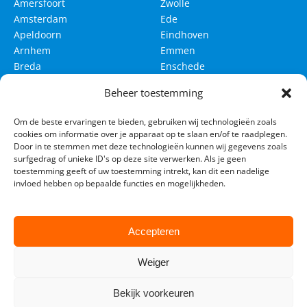
Amersfoort
Zwolle
Amsterdam
Ede
Apeldoorn
Eindhoven
Arnhem
Emmen
Breda
Enschede
Delft
Groningen
Beheer toestemming
Den Bosch
Haarlem
Om de beste ervaringen te bieden, gebruiken wij technologieën zoals
Den Haag
Haarlemmermeer
cookies om informatie over je apparaat op te slaan en/of te raadplegen.
Leeuwarden
Leiden
Door in te stemmen met deze technologieën kunnen wij gegevens zoals
surfgedrag of unieke ID's op deze site verwerken. Als je geen
Maastricht
Nijmegen
toestemming geeft of uw toestemming intrekt, kan dit een nadelige
invloed hebben op bepaalde functies en mogelijkheden.
Rotterdam
Tilburg
Utrecht
Venlo
Westland
Accepteren
Weiger
Bekijk voorkeuren
© 2026 Lesautohuren24. All rights reserved