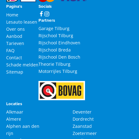
Pagina's
Socials
Home
Partners
Lesauto leasen
Garage Tilburg
Over ons
Rijschool Tilburg
Aanbod
Rijschool Eindhoven
Tarieven
Rijschool Breda
FAQ
Rijschool Den Bosch
Contact
Theorie Tilburg
Schade melden
Motorrijles Tilburg
Sitemap
Locaties
Alkmaar
Deventer
Almere
Dordrecht
Alphen aan den
Zaanstad
rijn
Zoetermeer