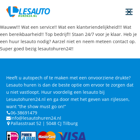
Wauww!!! Wat een service!! Wat een klantvriendelijkheid!!! Wat
een bereikbaarheid!! Top bedrijf!! Staan 24/7 voor je klaar. Heb je
een huur lesauto nodig? Aarzel niet en neem meteen contact op.
Super goed bezig lesautohuren24!!
Heeft u autopech of te maken met een onvoorziene drukte?
Lesauto huren is dan de beste optie om ervoor te zorgen dat
u niet vastloopt. Huur voordelig een lesauto bij
Lesautohuren24.nl en ga door met het geven van rijlessen,
want “the show must go on!”
06-38691479
info@lesautohuren24.nl
Pallasstraat 52 | 5048 CJ Tilburg