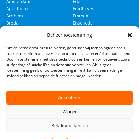
Amsterdam
Ede
Apeldoorn
Eindhoven
Arnhem
Emmen
Breda
Enschede
Delft
Groningen
Beheer toestemming
Den Bosch
Haarlem
Om de beste ervaringen te bieden, gebruiken wij technologieën zoals
Den Haag
Haarlemmermeer
cookies om informatie over je apparaat op te slaan en/of te raadplegen.
Leeuwarden
Leiden
Door in te stemmen met deze technologieën kunnen wij gegevens zoals
surfgedrag of unieke ID's op deze site verwerken. Als je geen
Maastricht
Nijmegen
toestemming geeft of uw toestemming intrekt, kan dit een nadelige
invloed hebben op bepaalde functies en mogelijkheden.
Rotterdam
Tilburg
Utrecht
Venlo
Westland
Accepteren
Weiger
Bekijk voorkeuren
© 2026 Lesautohuren24. All rights reserved
Made with
by Web Wings