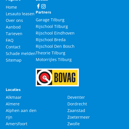
Home
Partners
Lesauto leasen
Garage Tilburg
Over ons
Rijschool Tilburg
Aanbod
Rijschool Eindhoven
Tarieven
Rijschool Breda
FAQ
Rijschool Den Bosch
Contact
Theorie Tilburg
Schade melden
Motorrijles Tilburg
Sitemap
Locaties
Alkmaar
Deventer
Almere
Dordrecht
Alphen aan den
Zaanstad
rijn
Zoetermeer
Amersfoort
Zwolle