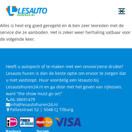
Alles is heel erg goed geregeld en ik ben zeer tevreden met de
service die ze aanboden. Het is zeker weer herhaling vatbaar voor
de volgende keer.
Heeft u autopech of te maken met een onvoorziene drukte?
Lesauto huren is dan de beste optie om ervoor te zorgen dat
u niet vastloopt. Huur voordelig een lesauto bij
Lesautohuren24.nl en ga door met het geven van rijlessen,
want “the show must go on!”
06-38691479
info@lesautohuren24.nl
Pallasstraat 52 | 5048 CJ Tilburg
Pagina's
Socials