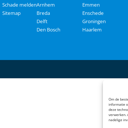
Schade melden
Arnhem
Emmen
Sitemap
Breda
Enschede
Delft
Groningen
Den Bosch
Haarlem
Om de beste
informatie 
deze techno
verwerken. 
nadelige in