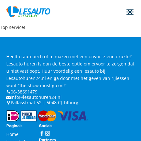
Top service!
Heeft u autopech of te maken met een onvoorziene drukte?
Lesauto huren is dan de beste optie om ervoor te zorgen dat
u niet vastloopt. Huur voordelig een lesauto bij
Lesautohuren24.nl en ga door met het geven van rijlessen,
want “the show must go on!”
06-38691479
info@lesautohuren24.nl
Pallasstraat 52 | 5048 CJ Tilburg
Pagina's
Socials
Home
Partners