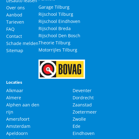
Lesauto leasen
Garage Tilburg
Over ons
Rijschool Tilburg
Aanbod
Rijschool Eindhoven
Tarieven
Rijschool Breda
FAQ
Rijschool Den Bosch
Contact
Theorie Tilburg
Schade melden
Motorrijles Tilburg
Sitemap
Locaties
Alkmaar
Deventer
Almere
Dordrecht
Alphen aan den
Zaanstad
rijn
Zoetermeer
Amersfoort
Zwolle
Amsterdam
Ede
Apeldoorn
Eindhoven