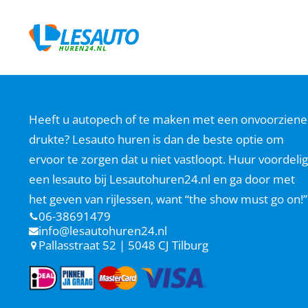
Heeft u autopech of te maken met een onvoorziene
drukte? Lesauto huren is dan de beste optie om
ervoor te zorgen dat u niet vastloopt. Huur voordelig
een lesauto bij Lesautohuren24.nl en ga door met
het geven van rijlessen, want “the show must go on!”
06-38691479
info@lesautohuren24.nl
Pallasstraat 52 | 5048 CJ Tilburg