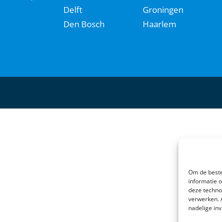
Delft
Groningen
Den Bosch
Haarlem
Om de beste
informatie 
deze techno
verwerken. 
nadelige in