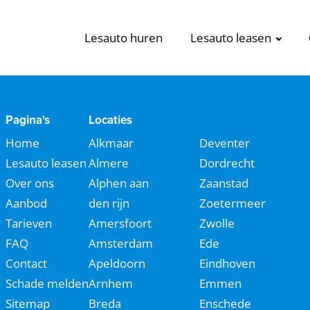
Lesauto huren
Lesauto leasen
Pagina's
Locaties
Home
Alkmaar
Deventer
Lesauto leasen
Almere
Dordrecht
Over ons
Alphen aan
Zaanstad
Aanbod
den rijn
Zoetermeer
Tarieven
Amersfoort
Zwolle
FAQ
Amsterdam
Ede
Contact
Apeldoorn
Eindhoven
Schade melden
Arnhem
Emmen
Sitemap
Breda
Enschede