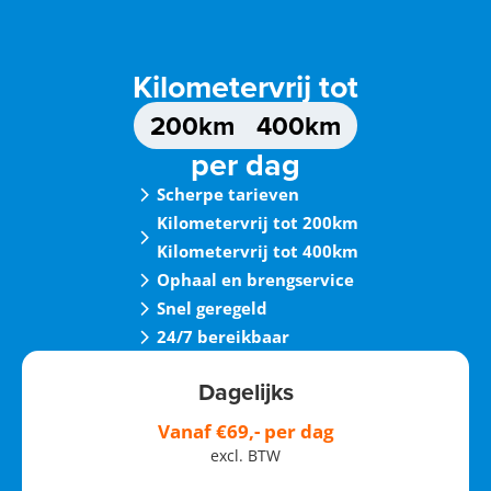
Kilometervrij tot
200km
400km
per dag
Scherpe tarieven
Kilometervrij tot 200km
Kilometervrij tot 400km
Ophaal en brengservice
Snel geregeld
24/7 bereikbaar
Dagelijks
Vanaf €69,- per dag
excl. BTW