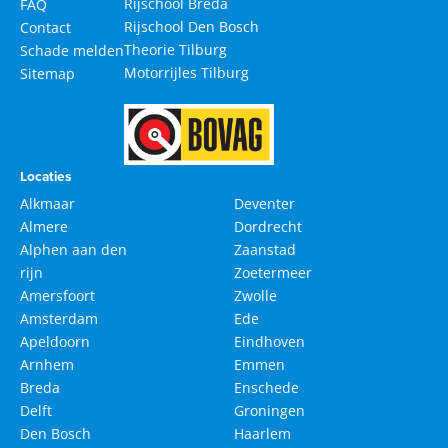
Rijschool Breda
FAQ
Rijschool Den Bosch
Contact
Theorie Tilburg
Schade melden
Motorrijles Tilburg
Sitemap
Locaties
Alkmaar
Deventer
Almere
Dordrecht
Alphen aan den
Zaanstad
rijn
Zoetermeer
Amersfoort
Zwolle
Amsterdam
Ede
Apeldoorn
Eindhoven
Arnhem
Emmen
Breda
Enschede
Delft
Groningen
Den Bosch
Haarlem