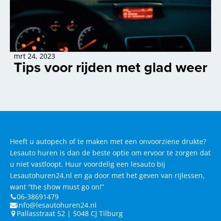
mrt 24, 2023
Tips voor rijden met glad weer
Heeft u autopech of te maken met een onvoorziene drukte?
Lesauto huren is dan de beste optie om ervoor te zorgen dat
u niet vastloopt. Huur voordelig een lesauto bij
Lesautohuren24.nl en ga door met het geven van rijlessen,
want “the show must go on!”
06-38691479
info@lesautohuren24.nl
Pallasstraat 52 | 5048 CJ Tilburg