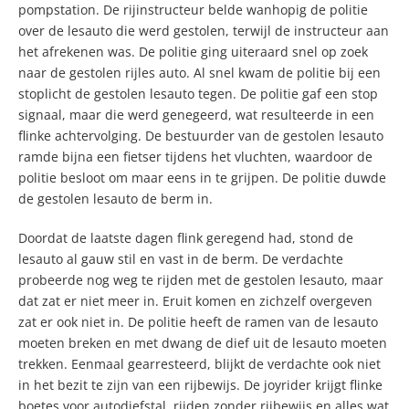
pompstation. De rijinstructeur belde wanhopig de politie
over de lesauto die werd gestolen, terwijl de instructeur aan
het afrekenen was. De politie ging uiteraard snel op zoek
naar de gestolen rijles auto. Al snel kwam de politie bij een
stoplicht de gestolen lesauto tegen. De politie gaf een stop
signaal, maar die werd genegeerd, wat resulteerde in een
flinke achtervolging. De bestuurder van de gestolen lesauto
ramde bijna een fietser tijdens het vluchten, waardoor de
politie besloot om maar eens in te grijpen. De politie duwde
de gestolen lesauto de berm in.
Doordat de laatste dagen flink geregend had, stond de
lesauto al gauw stil en vast in de berm. De verdachte
probeerde nog weg te rijden met de gestolen lesauto, maar
dat zat er niet meer in. Eruit komen en zichzelf overgeven
zat er ook niet in. De politie heeft de ramen van de lesauto
moeten breken en met dwang de dief uit de lesauto moeten
trekken. Eenmaal gearresteerd, blijkt de verdachte ook niet
in het bezit te zijn van een rijbewijs. De joyrider krijgt flinke
boetes voor autodiefstal, rijden zonder rijbewijs en alles wat