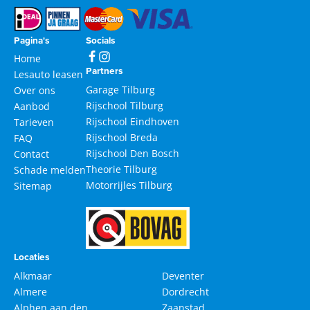
Pagina's
Socials
Home
Partners
Lesauto leasen
Garage Tilburg
Over ons
Rijschool Tilburg
Aanbod
Rijschool Eindhoven
Tarieven
Rijschool Breda
FAQ
Rijschool Den Bosch
Contact
Theorie Tilburg
Schade melden
Motorrijles Tilburg
Sitemap
Locaties
Alkmaar
Deventer
Almere
Dordrecht
Alphen aan den
Zaanstad