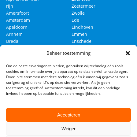
rijn
Zoetermeer
Amersfoort
Zwolle
Amsterdam
Ede
Apeldoorn
Eindhoven
Arnhem
Emmen
Breda
Enschede
Delft
Groningen
Beheer toestemming
Den Bosch
Haarlem
Om de beste ervaringen te bieden, gebruiken wij technologieën zoals
Den Haag
Haarlemmermeer
cookies om informatie over je apparaat op te slaan en/of te raadplegen.
Leeuwarden
Leiden
Door in te stemmen met deze technologieën kunnen wij gegevens zoals
surfgedrag of unieke ID's op deze site verwerken. Als je geen
Maastricht
Nijmegen
toestemming geeft of uw toestemming intrekt, kan dit een nadelige
invloed hebben op bepaalde functies en mogelijkheden.
Rotterdam
Tilburg
Utrecht
Venlo
Westland
Accepteren
Weiger